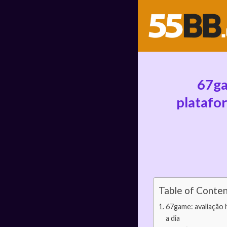
Skip
to
content
67ga
platafor
Table of Conte
67game: avaliação 
a dia