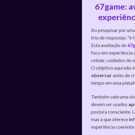
67game: av
experiênci
Ao pesquisar por uma
trio de respostas: “é f
Esta avaliação do
67
foco em experiência 
celular, cuidados de
O objetivo aqui não é
observar
antes de cr
tempo em uma plataf
Também vale uma obs
devem ser usados
ap
postura consciente. 
mas a que oferece
in
experiência coerente