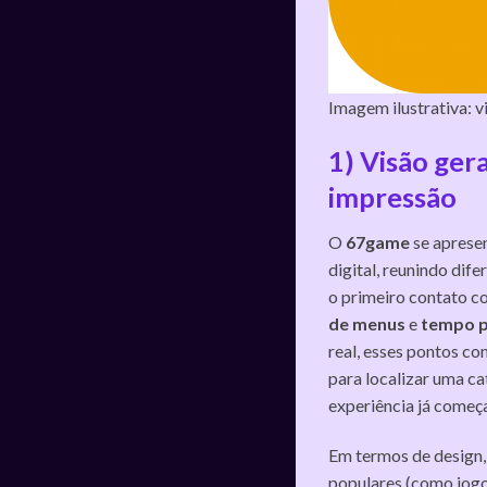
Imagem ilustrativa: v
1) Visão ger
impressão
O
67game
se aprese
digital, reunindo dif
o primeiro contato c
de menus
e
tempo p
real, esses pontos co
para localizar uma cat
experiência já começa
Em termos de design, 
populares (como jogo