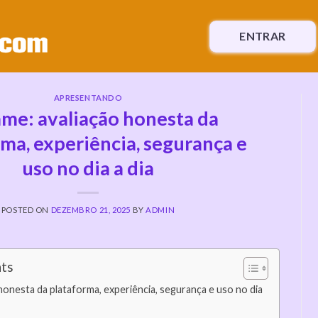
ENTRAR
APRESENTANDO
me: avaliação honesta da
ma, experiência, segurança e
uso no dia a dia
POSTED ON
DEZEMBRO 21, 2025
BY
ADMIN
nts
honesta da plataforma, experiência, segurança e uso no dia