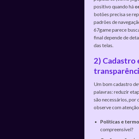
positivo quando há
o
botões precisa se re
padrões de navegação 
67game parece buscar
final depende de det
das telas.
2) Cadastro 
transparênc
Um bom cadastro de
palavras: reduzir eta
são necessários, por 
observe com atenção
Políticas e term
compreensível?