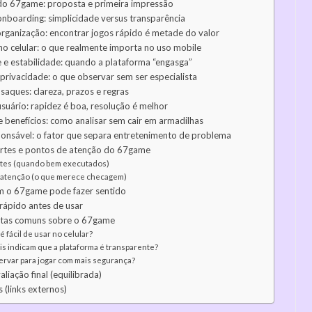
 do 67game: proposta e primeira impressão
onboarding: simplicidade versus transparência
organização: encontrar jogos rápido é metade do valor
 no celular: o que realmente importa no uso mobile
 e estabilidade: quando a plataforma “engasga”
 privacidade: o que observar sem ser especialista
saques: clareza, prazos e regras
usuário: rapidez é boa, resolução é melhor
 benefícios: como analisar sem cair em armadilhas
ponsável: o fator que separa entretenimento de problema
ortes e pontos de atenção do 67game
rtes (quando bem executados)
 atenção (o que merece checagem)
m o 67game pode fazer sentido
 rápido antes de usar
tas comuns sobre o 67game
 fácil de usar no celular?
is indicam que a plataforma é transparente?
rvar para jogar com mais segurança?
liação final (equilibrada)
 (links externos)