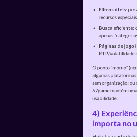
Filtros úteis
: pro
recursos especiais
Busca eficiente
:
apenas “categorias
Páginas de jogo 
RTP/volatilidade q
O ponto “morno” (nem
algumas plataformas a
sem organização; ou 
67game mantém uma e
usabilidade.
4) Experiênc
importa no 
Hoje, boa parte do t